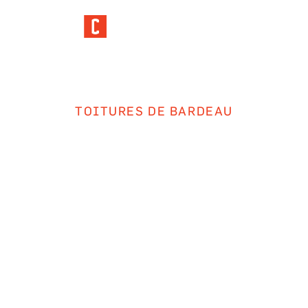
TOITURES DE BARDEAU
LE FINANCEMENT QUI
FACILITE LES TRAVAUX
DE TOITURE
Publié le
20 mai 2025
· Mis à jour le
7 juillet 2026