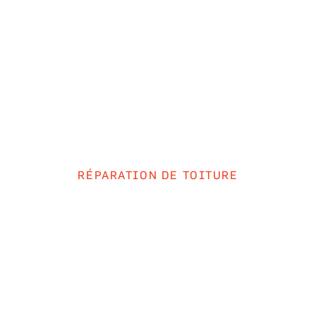
SE
RÉPARATION DE TOITURE
TURE DE BARDEAU
NES ANNONÇANT
ILTRATION D'EA