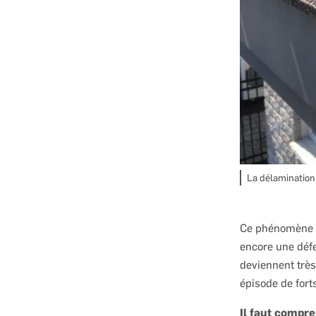
La délamination
Ce phénomène es
encore une défe
deviennent très
épisode de fort
Il faut compre