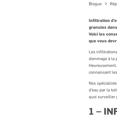
Blogue
Rép
Infiltration d’
granules dans 
Voici les cons
que vous devri
Les infiltratio
dommage à la pr
Heureusement, i
connaissant le
Nos spécialiste
d’eau par la toi
quoi surveiller
1 – I