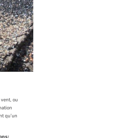
 vent, ou
nation
nt qu’un
ons: