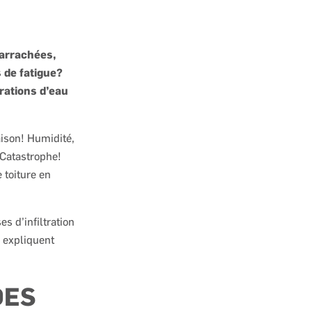
x arrachées,
 de fatigue?
trations d’eau
aison! Humidité,
 Catastrophe!
 toiture en
s d’infiltration
s expliquent
DES