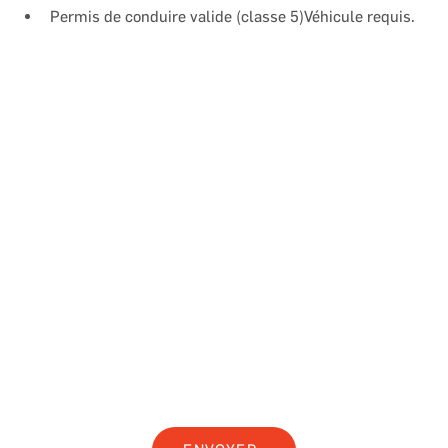
Permis de conduire valide (classe 5)Véhicule requis.
ENVOYEZ-NOUS VOTRE
CANDIDATURE
Notez que seuls les candidats correspondant étroitement
aux exigences seront contactés.