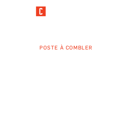
POSTE À COMBLER
COORDONNATEUR
DES RESSOURCES
HUMAINES ET
CNESST