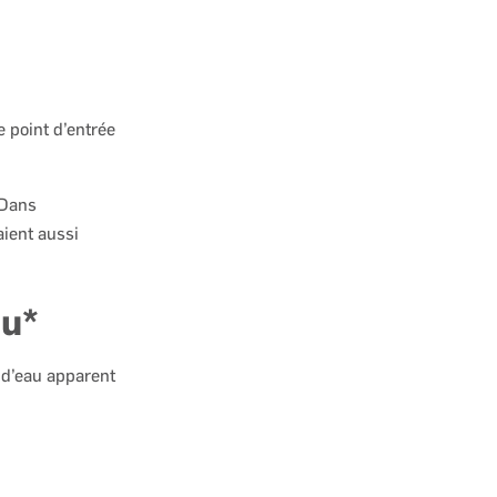
 point d’entrée
 Dans
aient aussi
au*
e d’eau apparent