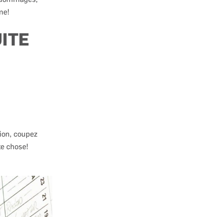
me!
UITE
tion, coupez
te chose!