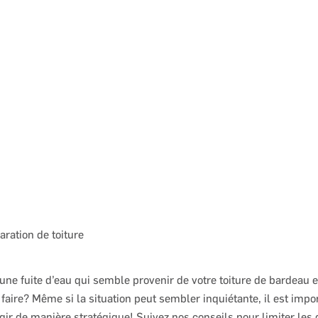
Publié le
20 mai 2025
· Mis à jour le
7 juillet 2026
aration de toiture
une fuite d’eau qui semble provenir de votre toiture de bardeau 
aire? Même si la situation peut sembler inquiétante, il est impor
gir de manière stratégique! Suivez nos conseils pour limiter le