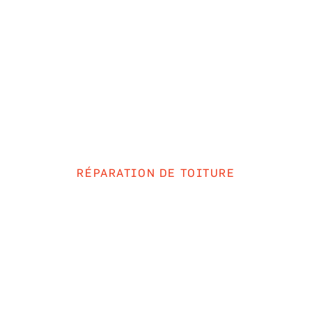
SE
RÉPARATION DE TOITURE
URE QUI COULE :
E EN CAS D’URG