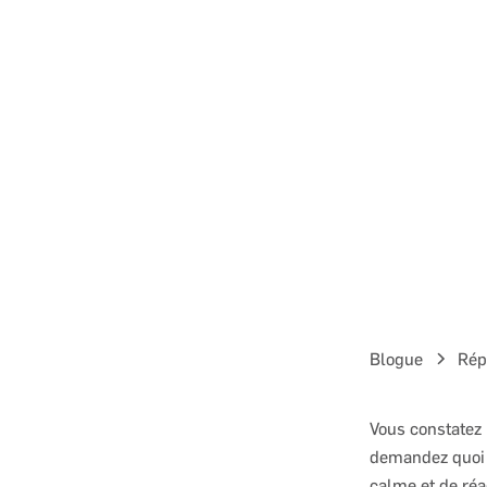
Blogue
Rép
Vous constatez 
demandez quoi f
calme et de réa