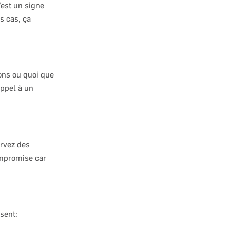
’est un signe
s cas, ça
ons ou quoi que
appel à un
rvez des
ompromise car
sent: