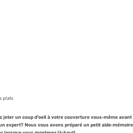
Publié le
20 mai 2025
· Mis à jour le
7 juillet 2026
s plats
 jeter un coup d’oeil à votre couverture vous-même avant d
 un expert? Nous vous avons préparé un petit aide-mémoir
ier lorsque vous monterez là-haut!