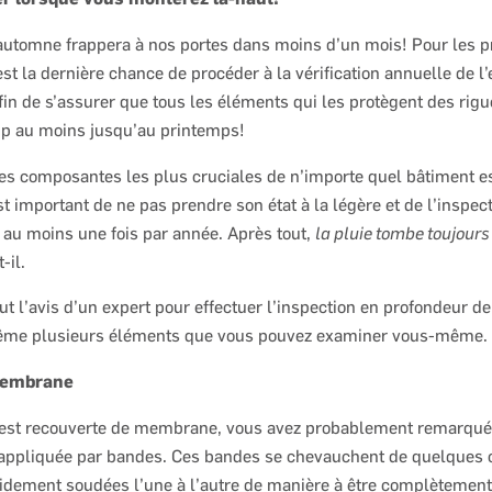
’automne frappera à nos portes dans moins d’un mois! Pour les p
est la dernière chance de procéder à la vérification annuelle de 
fin de s’assurer que tous les éléments qui les protègent des rigu
oup au moins jusqu’au printemps!
s composantes les plus cruciales de n’importe quel bâtiment es
st important de ne pas prendre son état à la légère et de l’inspec
au moins une fois par année. Après tout,
la pluie tombe toujours 
t-il.
aut l’avis d’un expert pour effectuer l’inspection en profondeur d
 même plusieurs éléments que vous pouvez examiner vous-même.
 membrane
re est recouverte de membrane, vous avez probablement remarqué
ppliquée par bandes. Ces bandes se chevauchent de quelques c
lidement soudées l’une à l’autre de manière à être complètement