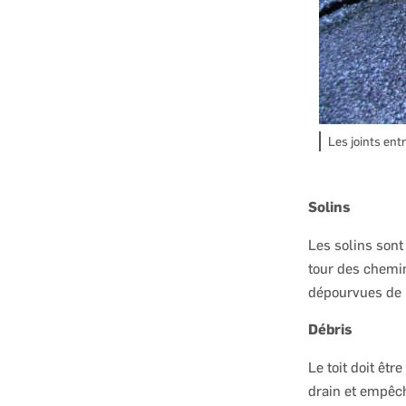
Les joints en
Solins
Les solins sont
tour des chemin
dépourvues de r
Débris
Le toit doit êt
drain et empêch