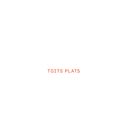
SE
TOITS PLATS
DE POUR INSPE
TOIT PLAT SOI-