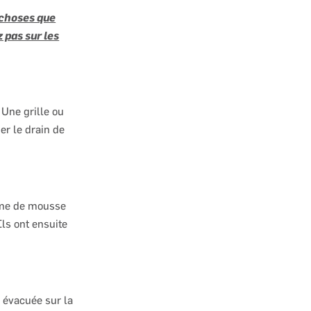
q choses que
 pas sur les
 Une grille ou
er le drain de
rme de mousse
ls ont ensuite
 évacuée sur la